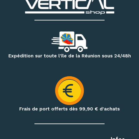
:
chaussons d’escalade, baudriers, cordes, mousquetons,
descendeurs, systèmes d’assurage, casques, sacs
techniques et accessoires
. Notre magasin dispose
également d’un espace permettant d’essayer différents
modèles de chaussons selon votre pratique et la forme de
votre pied.
Pour vos randonnées à Mafate, Cilaos, Salazie, au volcan ou
Expédition sur toute l'île de la Réunion sous 24/48h
sur le GR R2, retrouvez une sélection de
sacs à dos,
vêtements techniques, bâtons de randonnée, accessoires
d’hydratation et produits de nutrition outdoor
.
Préparez également vos treks et nuits en pleine nature
avec notre matériel de bivouac :
réchauds, cartouches de
gaz à visser, popotes, couverts, hamacs, moustiquaires,
Frais de port offerts dès 99,90
€ d'achats
repas déshydratés et repas lyophilisés
.
Profitez de conseils personnalisés dans notre
magasin
outdoor à Saint-Denis
, ou commandez en ligne avec une