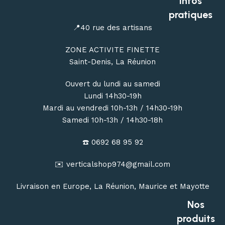
Infos
livraison de votre matériel d’escalade, de canyoning, de
pratiques
randonnée et de bivouac partout à La Réunion.
📍40 rue des artisans
ZONE ACTIVITE FINETTE
Saint-Denis, La Réunion
Ouvert du lundi au samedi
Lundi 14h30-19h
Mardi au vendredi 10h-13h / 14h30-19h
Samedi 10h-13h / 14h30-18h
☎️ 0692 68 95 92
✉️ verticalshop974@gmail.com
Livraison en Europe, La Réunion, Maurice et Mayotte
Nos
produits