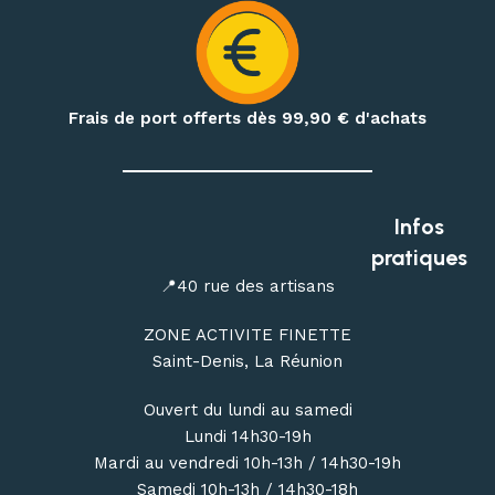
d’hydratation et produits de nutrition outdoor
.
Préparez également vos treks et nuits en pleine nature
avec notre matériel de bivouac :
réchauds, cartouches de
gaz à visser, popotes, couverts, hamacs, moustiquaires,
Frais de port offerts dès 99,90
€ d'achats
repas déshydratés et repas lyophilisés
.
Profitez de conseils personnalisés dans notre
magasin
outdoor à Saint-Denis
, ou commandez en ligne avec une
Infos
livraison de votre matériel d’escalade, de canyoning, de
pratiques
randonnée et de bivouac partout à La Réunion.
📍40 rue des artisans
ZONE ACTIVITE FINETTE
Saint-Denis, La Réunion
Ouvert du lundi au samedi
Lundi 14h30-19h
Mardi au vendredi 10h-13h / 14h30-19h
Samedi 10h-13h / 14h30-18h