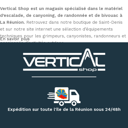
Vertical Shop est un magasin spécialisé dans le matériel
d’escalade, de canyoning, de randonnée et de bivouac à
La Réunion.
Retrouvez dans notre boutique de Saint-Denis
et sur notre site internet une sélection d’équipements
techniques pour les grimpeurs, canyonistes, randonneurs et
En savoir plus
passionnés d’activités outdoor.
Découvrez notre matériel d’escalade et de canyoning :
chaussons d’escalade, baudriers, cordes, mousquetons,
descendeurs, systèmes d’assurage, casques, sacs
techniques et accessoires
. Notre magasin dispose
également d’un espace permettant d’essayer différents
modèles de chaussons selon votre pratique et la forme de
votre pied.
Pour vos randonnées à Mafate, Cilaos, Salazie, au volcan ou
Expédition sur toute l'île de la Réunion sous 24/48h
sur le GR R2, retrouvez une sélection de
sacs à dos,
vêtements techniques, bâtons de randonnée, accessoires