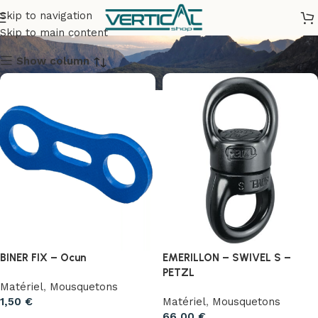
Mousquetons
Skip to navigation
Skip to main content
Show column
BINER FIX – Ocun
EMERILLON – SWIVEL S –
PETZL
Matériel
,
Mousquetons
1,50
€
Matériel
,
Mousquetons
66,00
€