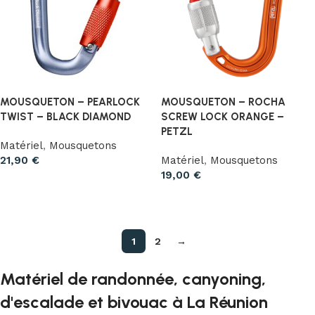
MOUSQUETON – PEARLOCK
MOUSQUETON – ROCHA
TWIST – BLACK DIAMOND
SCREW LOCK ORANGE –
PETZL
Matériel
,
Mousquetons
21,90
€
Matériel
,
Mousquetons
19,00
€
Ajouter au panier
Ajouter au panier
1
2
→
Matériel de randonnée, canyoning,
d'escalade et bivouac à La Réunion