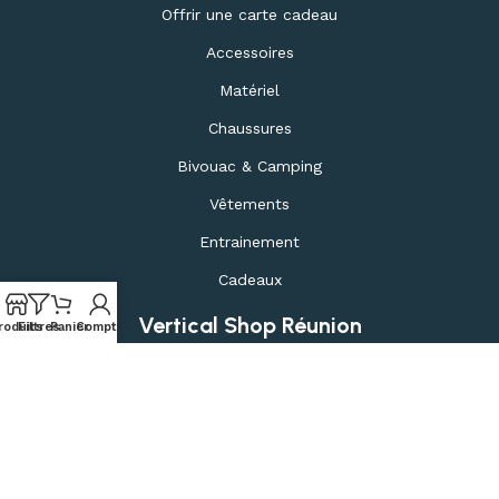
Offrir une carte cadeau
Accessoires
Matériel
Chaussures
Bivouac & Camping
Vêtements
Entrainement
Cadeaux
Vertical Shop Réunion
roduits
Filtres
Panier
Compte
Le magasin
À propos
Nous contacter
Offrir une carte cadeau