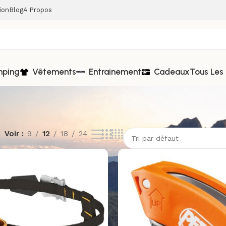
ion
Blog
A Propos
mping
Vêtements
Entrainement
Cadeaux
Tous Les 
Voir
9
12
18
24