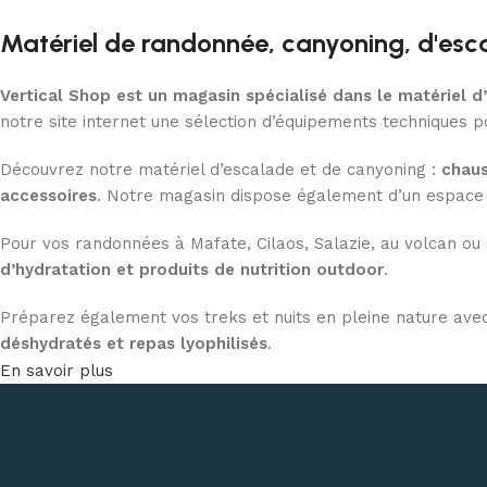
Matériel de randonnée, canyoning, d'esc
Vertical Shop est un magasin spécialisé dans le matériel 
notre site internet une sélection d’équipements techniques p
Découvrez notre matériel d’escalade et de canyoning :
chaus
accessoires
. Notre magasin dispose également d’un espace 
Pour vos randonnées à Mafate, Cilaos, Salazie, au volcan ou
d’hydratation et produits de nutrition outdoor
.
Préparez également vos treks et nuits en pleine nature avec
déshydratés et repas lyophilisés
.
En savoir plus
Profitez de conseils personnalisés dans notre
magasin outd
et de bivouac partout à La Réunion.