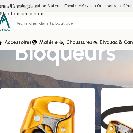
opos D’escalade
Location Matériel Escalade
Magasin Outdoor À La Réun
Skip to navigation
Skip to main content
Bloqueurs
Accessoires
Matériel
Chaussures
Bivouac & Ca
6 résultats affichés