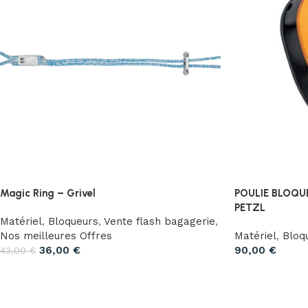
Magic Ring – Grivel
POULIE BLOQU
PETZL
Matériel
,
Bloqueurs
,
Vente flash bagagerie
,
Nos meilleures Offres
Matériel
,
Bloq
36,00
€
90,00
€
43,00
€