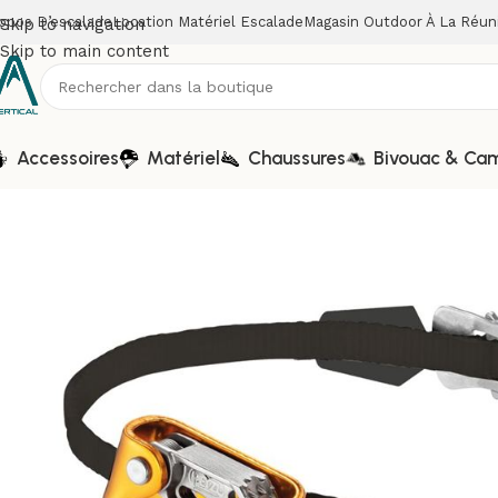
opos D’escalade
Location Matériel Escalade
Magasin Outdoor À La Réun
Skip to navigation
Skip to main content
Accessoires
Matériel
Chaussures
Bivouac & Ca
Accueil
Matériel
Bloqueurs
BLOQUEUR – PANTIN DROIT 