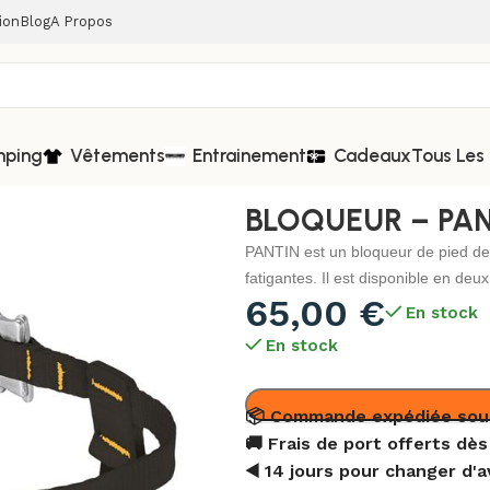
ion
Blog
A Propos
mping
Vêtements
Entrainement
Cadeaux
Tous Les 
– PETZL
BLOQUEUR – PAN
PANTIN est un bloqueur de pied des
fatigantes. Il est disponible en deu
65,00
€
En stock
En stock
📦 Commande expédiée sou
🚚 Frais de port offerts dès
◀️ 14 jours pour changer d'a