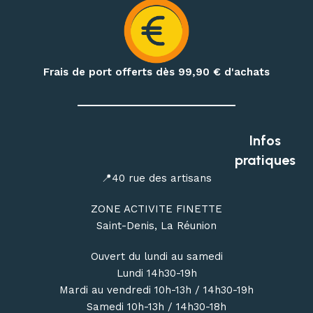
d’hydratation et produits de nutrition outdoor
.
Préparez également vos treks et nuits en pleine nature
avec notre matériel de bivouac :
réchauds, cartouches de
gaz à visser, popotes, couverts, hamacs, moustiquaires,
Frais de port offerts dès 99,90
€ d'achats
repas déshydratés et repas lyophilisés
.
Profitez de conseils personnalisés dans notre
magasin
outdoor à Saint-Denis
, ou commandez en ligne avec une
Infos
livraison de votre matériel d’escalade, de canyoning, de
pratiques
randonnée et de bivouac partout à La Réunion.
📍40 rue des artisans
ZONE ACTIVITE FINETTE
Saint-Denis, La Réunion
Ouvert du lundi au samedi
Lundi 14h30-19h
Mardi au vendredi 10h-13h / 14h30-19h
Samedi 10h-13h / 14h30-18h