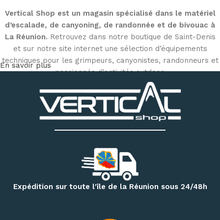
Vertical Shop est un magasin spécialisé dans le matériel
d’escalade, de canyoning, de randonnée et de bivouac à
La Réunion.
Retrouvez dans notre boutique de Saint-Denis
et sur notre site internet une sélection d’équipements
techniques pour les grimpeurs, canyonistes, randonneurs et
En savoir plus
passionnés d’activités outdoor.
Découvrez notre matériel d’escalade et de canyoning
:
chaussons d’escalade, baudriers, cordes, mousquetons,
descendeurs, systèmes d’assurage, casques, sacs
techniques et accessoires
. Notre magasin dispose
également d’un espace permettant d’essayer différents
modèles de chaussons selon votre pratique et la forme de
votre pied.
Pour vos randonnées à Mafate, Cilaos, Salazie, au volcan ou
Expédition sur toute l'île de la Réunion sous 24/48h
sur le GR R2, retrouvez une sélection de
sacs à dos,
vêtements techniques, bâtons de randonnée, accessoires