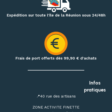
votre pied.
Pour vos randonnées à Mafate, Cilaos, Salazie, au volcan ou
Expédition sur toute l'île de la Réunion sous 24/48h
sur le GR R2, retrouvez une sélection de
sacs à dos,
vêtements techniques, bâtons de randonnée, accessoires
d’hydratation et produits de nutrition outdoor
.
Préparez également vos treks et nuits en pleine nature
avec notre matériel de bivouac :
réchauds, cartouches de
gaz à visser, popotes, couverts, hamacs, moustiquaires,
Frais de port offerts dès 99,90
€ d'achats
repas déshydratés et repas lyophilisés
.
Profitez de conseils personnalisés dans notre
magasin
outdoor à Saint-Denis
, ou commandez en ligne avec une
Infos
livraison de votre matériel d’escalade, de canyoning, de
pratiques
randonnée et de bivouac partout à La Réunion.
📍40 rue des artisans
ZONE ACTIVITE FINETTE