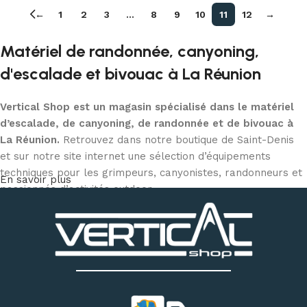
←
1
2
3
…
8
9
10
11
12
→
Matériel de randonnée, canyoning,
d'escalade et bivouac à La Réunion
Vertical Shop est un magasin spécialisé dans le matériel
d’escalade, de canyoning, de randonnée et de bivouac à
La Réunion.
Retrouvez dans notre boutique de Saint-Denis
et sur notre site internet une sélection d’équipements
techniques pour les grimpeurs, canyonistes, randonneurs et
En savoir plus
passionnés d’activités outdoor.
Découvrez notre matériel d’escalade et de canyoning :
chaussons d’escalade, baudriers, cordes, mousquetons,
descendeurs, systèmes d’assurage, casques, sacs
techniques et accessoires
. Notre magasin dispose
également d’un espace permettant d’essayer différents
modèles de chaussons selon votre pratique et la forme de