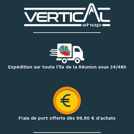
:
chaussons d’escalade, baudriers, cordes, mousquetons,
descendeurs, systèmes d’assurage, casques, sacs
techniques et accessoires
. Notre magasin dispose
également d’un espace permettant d’essayer différents
modèles de chaussons selon votre pratique et la forme de
votre pied.
Pour vos randonnées à Mafate, Cilaos, Salazie, au volcan ou
sur le GR R2, retrouvez une sélection de
sacs à dos,
vêtements techniques, bâtons de randonnée, accessoires
Expédition sur toute l'île de la Réunion sous 24/48h
d’hydratation et produits de nutrition outdoor
.
Préparez également vos treks et nuits en pleine nature
avec notre matériel de bivouac :
réchauds, cartouches de
gaz à visser, popotes, couverts, hamacs, moustiquaires,
repas déshydratés et repas lyophilisés
.
Frais de port offerts dès 99,90
€ d'achats
Profitez de conseils personnalisés dans notre
magasin
outdoor à Saint-Denis
, ou commandez en ligne avec une
livraison de votre matériel d’escalade, de canyoning, de