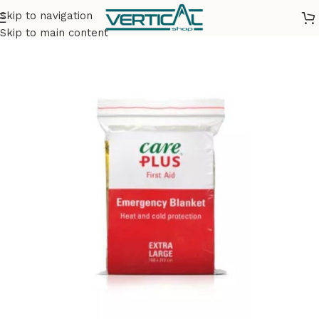
Skip to navigation
Accueil
Bivouac & Camping
Hamacs et tarps
Skip to main content