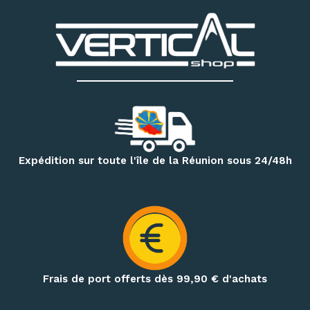
Découvrez notre matériel d’escalade et de canyoning
:
chaussons d’escalade, baudriers, cordes, mousquetons,
descendeurs, systèmes d’assurage, casques, sacs
techniques et accessoires
. Notre magasin dispose
également d’un espace permettant d’essayer différents
modèles de chaussons selon votre pratique et la forme de
votre pied.
Pour vos randonnées à Mafate, Cilaos, Salazie, au volcan ou
Expédition sur toute l'île de la Réunion sous 24/48h
sur le GR R2, retrouvez une sélection de
sacs à dos,
vêtements techniques, bâtons de randonnée, accessoires
d’hydratation et produits de nutrition outdoor
.
Préparez également vos treks et nuits en pleine nature
avec notre matériel de bivouac :
réchauds, cartouches de
gaz à visser, popotes, couverts, hamacs, moustiquaires,
Frais de port offerts dès 99,90
€ d'achats
repas déshydratés et repas lyophilisés
.