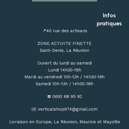
Profitez de conseils personnalisés dans notre
magasin
outdoor à Saint-Denis
, ou commandez en ligne avec une
Infos
livraison de votre matériel d’escalade, de canyoning, de
pratiques
randonnée et de bivouac partout à La Réunion.
📍40 rue des artisans
ZONE ACTIVITE FINETTE
Saint-Denis, La Réunion
Ouvert du lundi au samedi
Lundi 14h30-19h
Mardi au vendredi 10h-13h / 14h30-19h
Samedi 10h-13h / 14h30-18h
☎️ 0692 68 95 92
✉️ verticalshop974@gmail.com
Livraison en Europe, La Réunion, Maurice et Mayotte