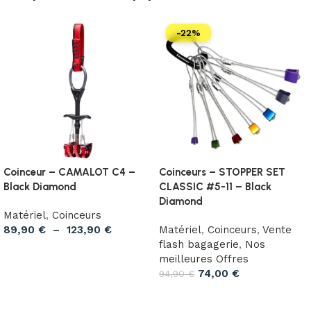
-22%
Coinceur – CAMALOT C4 –
Coinceurs – STOPPER SET
Black Diamond
CLASSIC #5-11 – Black
Diamond
Matériel
,
Coinceurs
89,90
€
–
123,90
€
Matériel
,
Coinceurs
,
Vente
flash bagagerie
,
Nos
Choix des options
meilleures Offres
74,00
€
94,90
€
Ajouter au panier