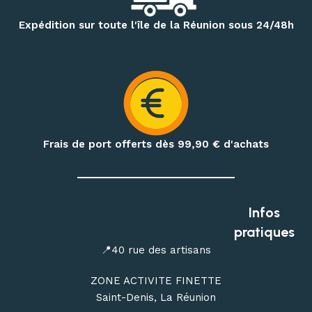
Pour vos randonnées à Mafate, Cilaos, Salazie, au volcan ou
Expédition sur toute l'île de la Réunion sous 24/48h
sur le GR R2, retrouvez une sélection de
sacs à dos,
vêtements techniques, bâtons de randonnée, accessoires
d’hydratation et produits de nutrition outdoor
.
Préparez également vos treks et nuits en pleine nature
avec notre matériel de bivouac :
réchauds, cartouches de
gaz à visser, popotes, couverts, hamacs, moustiquaires,
Frais de port offerts dès 99,90
€ d'achats
repas déshydratés et repas lyophilisés
.
Profitez de conseils personnalisés dans notre
magasin
outdoor à Saint-Denis
, ou commandez en ligne avec une
Infos
livraison de votre matériel d’escalade, de canyoning, de
pratiques
randonnée et de bivouac partout à La Réunion.
📍40 rue des artisans
ZONE ACTIVITE FINETTE
Saint-Denis, La Réunion