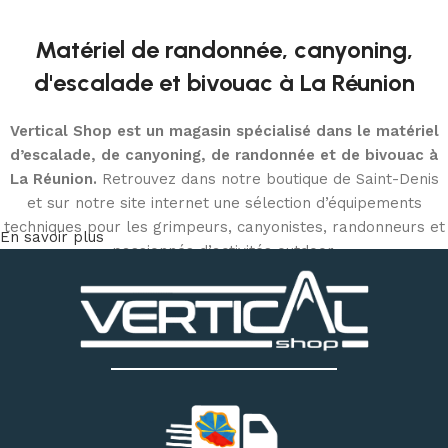
Matériel de randonnée, canyoning,
d'escalade et bivouac à La Réunion
Vertical Shop est un magasin spécialisé dans le matériel
d’escalade, de canyoning, de randonnée et de bivouac à
La Réunion.
Retrouvez dans notre boutique de Saint-Denis
et sur notre site internet une sélection d’équipements
techniques pour les grimpeurs, canyonistes, randonneurs et
En savoir plus
passionnés d’activités outdoor.
Découvrez notre matériel d’escalade et de canyoning
:
chaussons d’escalade, baudriers, cordes, mousquetons,
descendeurs, systèmes d’assurage, casques, sacs
techniques et accessoires
. Notre magasin dispose
également d’un espace permettant d’essayer différents
modèles de chaussons selon votre pratique et la forme de
votre pied.