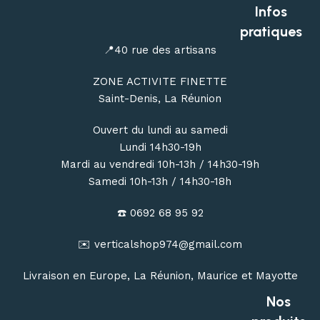
outdoor à Saint-Denis
, ou commandez en ligne avec une
Infos
livraison de votre matériel d’escalade, de canyoning, de
pratiques
randonnée et de bivouac partout à La Réunion.
📍40 rue des artisans
ZONE ACTIVITE FINETTE
Saint-Denis, La Réunion
Ouvert du lundi au samedi
Lundi 14h30-19h
Mardi au vendredi 10h-13h / 14h30-19h
Samedi 10h-13h / 14h30-18h
☎️ 0692 68 95 92
✉️ verticalshop974@gmail.com
Livraison en Europe, La Réunion, Maurice et Mayotte
Nos