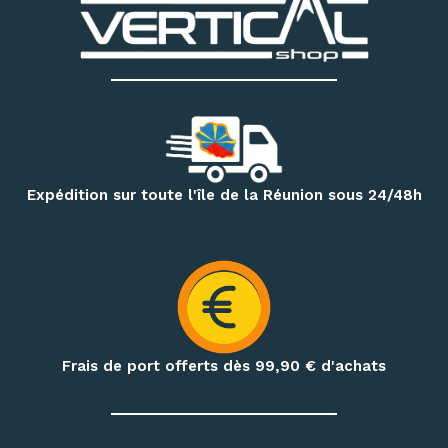
Découvrez notre matériel d’escalade et de canyoning
:
chaussons d’escalade, baudriers, cordes, mousquetons,
descendeurs, systèmes d’assurage, casques, sacs
techniques et accessoires
. Notre magasin dispose
également d’un espace permettant d’essayer différents
modèles de chaussons selon votre pratique et la forme de
votre pied.
Pour vos randonnées à Mafate, Cilaos, Salazie, au volcan ou
Expédition sur toute l'île de la Réunion sous 24/48h
sur le GR R2, retrouvez une sélection de
sacs à dos,
vêtements techniques, bâtons de randonnée, accessoires
d’hydratation et produits de nutrition outdoor
.
Préparez également vos treks et nuits en pleine nature
avec notre matériel de bivouac :
réchauds, cartouches de
gaz à visser, popotes, couverts, hamacs, moustiquaires,
Frais de port offerts dès 99,90
€ d'achats
repas déshydratés et repas lyophilisés
.
Profitez de conseils personnalisés dans notre
magasin