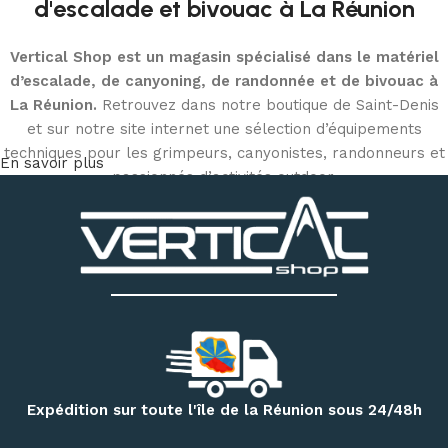
d'escalade et bivouac à La Réunion
Vertical Shop est un magasin spécialisé dans le matériel
d’escalade, de canyoning, de randonnée et de bivouac à
La Réunion.
Retrouvez dans notre boutique de Saint-Denis
et sur notre site internet une sélection d’équipements
techniques pour les grimpeurs, canyonistes, randonneurs et
En savoir plus
passionnés d’activités outdoor.
Découvrez notre matériel d’escalade et de canyoning
:
chaussons d’escalade, baudriers, cordes, mousquetons,
descendeurs, systèmes d’assurage, casques, sacs
techniques et accessoires
. Notre magasin dispose
également d’un espace permettant d’essayer différents
modèles de chaussons selon votre pratique et la forme de
votre pied.
Pour vos randonnées à Mafate, Cilaos, Salazie, au volcan ou
Expédition sur toute l'île de la Réunion sous 24/48h
sur le GR R2, retrouvez une sélection de
sacs à dos,