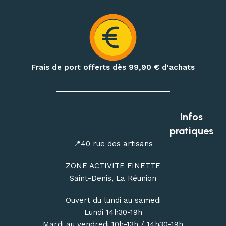
vêtements techniques, bâtons de randonnée, accessoires
d’hydratation et produits de nutrition outdoor
.
Préparez également vos treks et nuits en pleine nature
avec notre matériel de bivouac :
réchauds, cartouches de
gaz à visser, popotes, couverts, hamacs, moustiquaires,
Frais de port offerts dès 99,90
€ d'achats
repas déshydratés et repas lyophilisés
.
Profitez de conseils personnalisés dans notre
magasin
outdoor à Saint-Denis
, ou commandez en ligne avec une
Infos
livraison de votre matériel d’escalade, de canyoning, de
pratiques
randonnée et de bivouac partout à La Réunion.
📍40 rue des artisans
ZONE ACTIVITE FINETTE
Saint-Denis, La Réunion
Ouvert du lundi au samedi
Lundi 14h30-19h
Mardi au vendredi 10h-13h / 14h30-19h