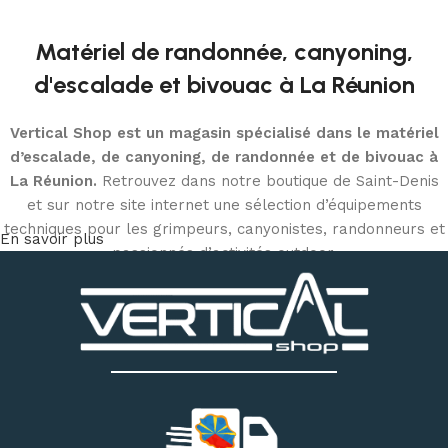
Matériel de randonnée, canyoning,
d'escalade et bivouac à La Réunion
Vertical Shop est un magasin spécialisé dans le matériel
d’escalade, de canyoning, de randonnée et de bivouac à
La Réunion.
Retrouvez dans notre boutique de Saint-Denis
et sur notre site internet une sélection d’équipements
techniques pour les grimpeurs, canyonistes, randonneurs et
En savoir plus
passionnés d’activités outdoor.
Découvrez notre matériel d’escalade et de canyoning
:
chaussons d’escalade, baudriers, cordes, mousquetons,
descendeurs, systèmes d’assurage, casques, sacs
techniques et accessoires
. Notre magasin dispose
également d’un espace permettant d’essayer différents
modèles de chaussons selon votre pratique et la forme de
votre pied.