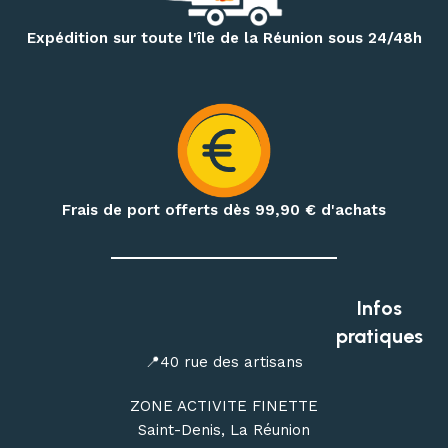
Pour vos randonnées à Mafate, Cilaos, Salazie, au volcan ou
Expédition sur toute l'île de la Réunion sous 24/48h
sur le GR R2, retrouvez une sélection de
sacs à dos,
vêtements techniques, bâtons de randonnée, accessoires
d’hydratation et produits de nutrition outdoor
.
Préparez également vos treks et nuits en pleine nature
avec notre matériel de bivouac :
réchauds, cartouches de
gaz à visser, popotes, couverts, hamacs, moustiquaires,
Frais de port offerts dès 99,90
€ d'achats
repas déshydratés et repas lyophilisés
.
Profitez de conseils personnalisés dans notre
magasin
outdoor à Saint-Denis
, ou commandez en ligne avec une
Infos
livraison de votre matériel d’escalade, de canyoning, de
pratiques
randonnée et de bivouac partout à La Réunion.
📍40 rue des artisans
ZONE ACTIVITE FINETTE
Saint-Denis, La Réunion