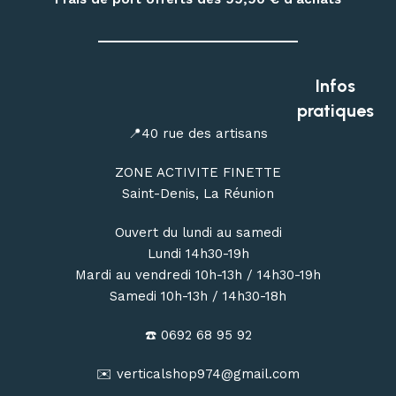
repas déshydratés et repas lyophilisés
.
Profitez de conseils personnalisés dans notre
magasin
outdoor à Saint-Denis
, ou commandez en ligne avec une
Infos
livraison de votre matériel d’escalade, de canyoning, de
pratiques
randonnée et de bivouac partout à La Réunion.
📍40 rue des artisans
ZONE ACTIVITE FINETTE
Saint-Denis, La Réunion
Ouvert du lundi au samedi
Lundi 14h30-19h
Mardi au vendredi 10h-13h / 14h30-19h
Samedi 10h-13h / 14h30-18h
☎️ 0692 68 95 92
✉️ verticalshop974@gmail.com