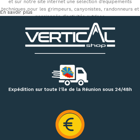
et sur notre site internet une sélection d’équipements
techniques pour les grimpeurs, canyonistes, randonneurs et
En savoir plus
passionnés d’activités outdoor.
Découvrez notre matériel d’escalade et de canyoning
:
chaussons d’escalade, baudriers, cordes, mousquetons,
descendeurs, systèmes d’assurage, casques, sacs
techniques et accessoires
. Notre magasin dispose
également d’un espace permettant d’essayer différents
modèles de chaussons selon votre pratique et la forme de
votre pied.
Pour vos randonnées à Mafate, Cilaos, Salazie, au volcan ou
Expédition sur toute l'île de la Réunion sous 24/48h
sur le GR R2, retrouvez une sélection de
sacs à dos,
vêtements techniques, bâtons de randonnée, accessoires
d’hydratation et produits de nutrition outdoor
.
Préparez également vos treks et nuits en pleine nature
avec notre matériel de bivouac :
réchauds, cartouches de