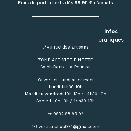
gaz à visser, popotes, couverts, hamacs, moustiquaires,
Frais de port offerts dès 99,90
€ d'achats
repas déshydratés et repas lyophilisés
.
Profitez de conseils personnalisés dans notre
magasin
outdoor à Saint-Denis
, ou commandez en ligne avec une
Infos
livraison de votre matériel d’escalade, de canyoning, de
pratiques
randonnée et de bivouac partout à La Réunion.
📍40 rue des artisans
ZONE ACTIVITE FINETTE
Saint-Denis, La Réunion
Ouvert du lundi au samedi
Lundi 14h30-19h
Mardi au vendredi 10h-13h / 14h30-19h
Samedi 10h-13h / 14h30-18h
☎️ 0692 68 95 92
✉️ verticalshop974@gmail.com