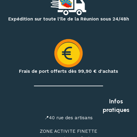
votre pied.
Pour vos randonnées à Mafate, Cilaos, Salazie, au volcan ou
Expédition sur toute l'île de la Réunion sous 24/48h
sur le GR R2, retrouvez une sélection de
sacs à dos,
vêtements techniques, bâtons de randonnée, accessoires
d’hydratation et produits de nutrition outdoor
.
Préparez également vos treks et nuits en pleine nature
avec notre matériel de bivouac :
réchauds, cartouches de
gaz à visser, popotes, couverts, hamacs, moustiquaires,
Frais de port offerts dès 99,90
€ d'achats
repas déshydratés et repas lyophilisés
.
Profitez de conseils personnalisés dans notre
magasin
outdoor à Saint-Denis
, ou commandez en ligne avec une
Infos
livraison de votre matériel d’escalade, de canyoning, de
pratiques
randonnée et de bivouac partout à La Réunion.
📍40 rue des artisans
ZONE ACTIVITE FINETTE