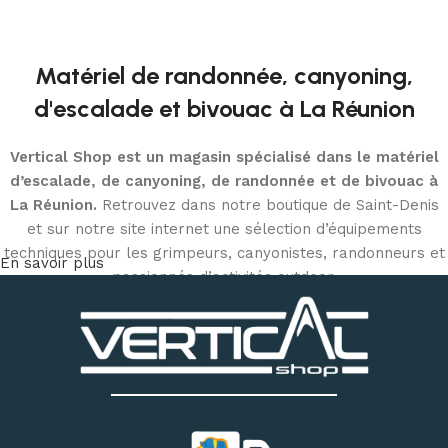
Ajouter au panier
Matériel de randonnée, canyoning,
d'escalade et bivouac à La Réunion
Vertical Shop est un magasin spécialisé dans le matériel
d’escalade, de canyoning, de randonnée et de bivouac à
La Réunion.
Retrouvez dans notre boutique de Saint-Denis
et sur notre site internet une sélection d’équipements
techniques pour les grimpeurs, canyonistes, randonneurs et
En savoir plus
passionnés d’activités outdoor.
Découvrez notre matériel d’escalade et de canyoning
:
chaussons d’escalade, baudriers, cordes, mousquetons,
descendeurs, systèmes d’assurage, casques, sacs
techniques et accessoires
. Notre magasin dispose
également d’un espace permettant d’essayer différents
modèles de chaussons selon votre pratique et la forme de