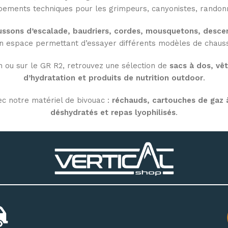
uipements techniques pour les grimpeurs, canyonistes, randonn
ssons d’escalade, baudriers, cordes, mousquetons, descen
n espace permettant d’essayer différents modèles de chausso
n ou sur le GR R2, retrouvez une sélection de
sacs à dos, vê
d’hydratation et produits de nutrition outdoor
.
ec notre matériel de bivouac :
réchauds, cartouches de gaz à
déshydratés et repas lyophilisés
.
oor à Saint-Denis
, ou commandez en ligne avec une livrais
et de bivouac partout à La Réunion.