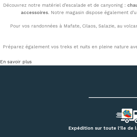
Découvrez notre matériel d’escalade et de canyoning :
chau
accessoires
. Notre magasin dispose également d’u
Pour vos randonnées à Mafate, Cilaos, Salazie, au volca
Préparez également vos treks et nuits en pleine nature av
En savoir plus
Profitez de conseils personnalisés dans notre
magasin outd
Expédition sur toute l'île de