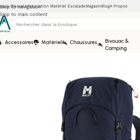
opos D’escalade
Location Matériel Escalade
Magasin
Blog
A Propos
Skip to navigation
Skip to main content
Bivouac &
Accessoires
Matériel
Chaussures
Camping
Accueil
Accessoires
Sacs randonnée & Trail
Sac à dos – Pr