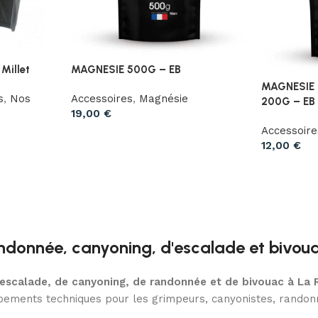
 Millet
MAGNESIE 500G – EB
MAGNESIE 
s
,
Nos
Accessoires
,
Magnésie
200G – EB
19,00
€
Accessoire
12,00
€
ndonnée, canyoning, d'escalade et bivou
d’escalade, de canyoning, de randonnée et de bivouac à La 
uipements techniques pour les grimpeurs, canyonistes, randonn