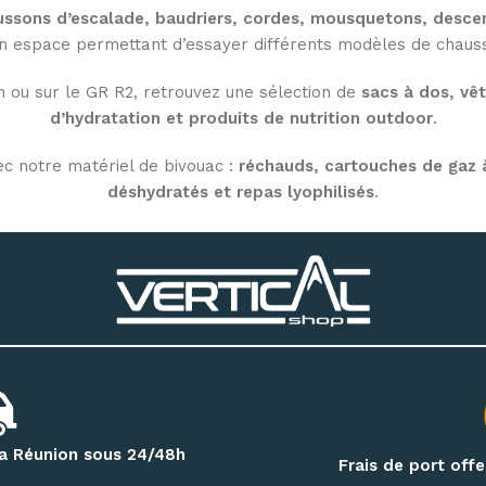
ssons d’escalade, baudriers, cordes, mousquetons, descen
n espace permettant d’essayer différents modèles de chausso
n ou sur le GR R2, retrouvez une sélection de
sacs à dos, vê
d’hydratation et produits de nutrition outdoor
.
ec notre matériel de bivouac :
réchauds, cartouches de gaz à
déshydratés et repas lyophilisés
.
oor à Saint-Denis
, ou commandez en ligne avec une livrais
et de bivouac partout à La Réunion.
 la Réunion sous 24/48h
Frais de port off