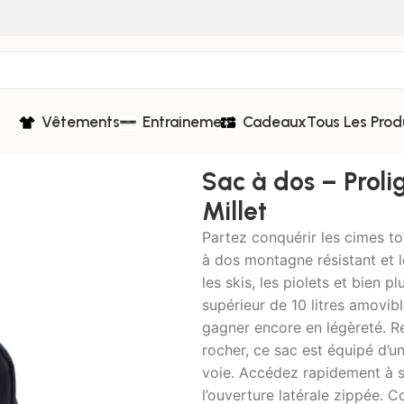
Vêtements
Entrainement
Cadeaux
Tous Les Prod
olighter 38 + 10 Saphir-Millet
Sac à dos – Proli
Millet
Partez conquérir les cimes to
à dos montagne résistant et
les skis, les piolets et bien 
supérieur de 10 litres amovibl
gagner encore en légèreté. Ren
rocher, ce sac est équipé d’
voie. Accédez rapidement à s
l’ouverture latérale zippée. C