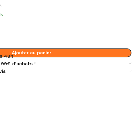
.
ck
Ajouter au panier
s 48h
 99€ d'achats !
vis