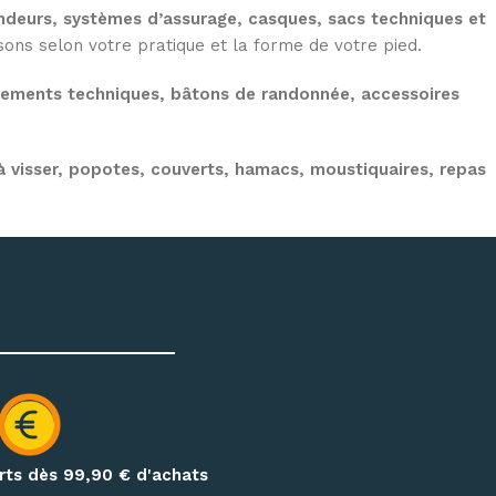
deurs, systèmes d’assurage, casques, sacs techniques et
ns selon votre pratique et la forme de votre pied.
tements techniques, bâtons de randonnée, accessoires
 visser, popotes, couverts, hamacs, moustiquaires, repas
on de votre matériel d’escalade, de canyoning, de randonnée
erts dès 99,90
€ d'achats