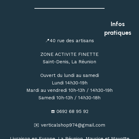
Profitez de conseils personnalisés dans notre
magasin
outdoor à Saint-Denis
, ou commandez en ligne avec une
livraison de votre matériel d’escalade, de canyoning, de
Infos
randonnée et de bivouac partout à La Réunion.
pratiques
📍40 rue des artisans
ZONE ACTIVITE FINETTE
Saint-Denis, La Réunion
Ouvert du lundi au samedi
Lundi 14h30-19h
Mardi au vendredi 10h-13h / 14h30-19h
Samedi 10h-13h / 14h30-18h
☎️ 0692 68 95 92
✉️ verticalshop974@gmail.com
Livraison en Europe, La Réunion, Maurice et Mayotte