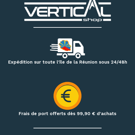
Découvrez notre matériel d’escalade et de canyoning
:
chaussons d’escalade, baudriers, cordes, mousquetons,
descendeurs, systèmes d’assurage, casques, sacs
techniques et accessoires
. Notre magasin dispose
également d’un espace permettant d’essayer différents
modèles de chaussons selon votre pratique et la forme de
votre pied.
Pour vos randonnées à Mafate, Cilaos, Salazie, au volcan ou
Expédition sur toute l'île de la Réunion sous 24/48h
sur le GR R2, retrouvez une sélection de
sacs à dos,
vêtements techniques, bâtons de randonnée, accessoires
d’hydratation et produits de nutrition outdoor
.
Préparez également vos treks et nuits en pleine nature
avec notre matériel de bivouac :
réchauds, cartouches de
gaz à visser, popotes, couverts, hamacs, moustiquaires,
Frais de port offerts dès 99,90
€ d'achats
repas déshydratés et repas lyophilisés
.
Profitez de conseils personnalisés dans notre
magasin