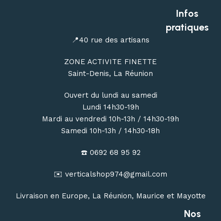
outdoor à Saint-Denis
, ou commandez en ligne avec une
Infos
livraison de votre matériel d’escalade, de canyoning, de
pratiques
randonnée et de bivouac partout à La Réunion.
📍40 rue des artisans
ZONE ACTIVITE FINETTE
Saint-Denis, La Réunion
Ouvert du lundi au samedi
Lundi 14h30-19h
Mardi au vendredi 10h-13h / 14h30-19h
Samedi 10h-13h / 14h30-18h
☎️ 0692 68 95 92
✉️ verticalshop974@gmail.com
Livraison en Europe, La Réunion, Maurice et Mayotte
Nos