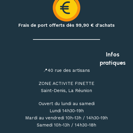
Préparez également vos treks et nuits en pleine nature
avec notre matériel de bivouac :
réchauds, cartouches de
gaz à visser, popotes, couverts, hamacs, moustiquaires,
Frais de port offerts dès 99,90
€ d'achats
repas déshydratés et repas lyophilisés
.
Profitez de conseils personnalisés dans notre
magasin
outdoor à Saint-Denis
, ou commandez en ligne avec une
Infos
livraison de votre matériel d’escalade, de canyoning, de
pratiques
randonnée et de bivouac partout à La Réunion.
📍40 rue des artisans
ZONE ACTIVITE FINETTE
Saint-Denis, La Réunion
Ouvert du lundi au samedi
Lundi 14h30-19h
Mardi au vendredi 10h-13h / 14h30-19h
Samedi 10h-13h / 14h30-18h