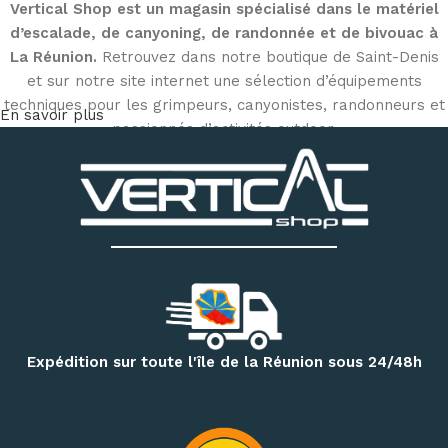
Vertical Shop est un magasin spécialisé dans le matériel
d’escalade, de canyoning, de randonnée et de bivouac à
La Réunion.
Retrouvez dans notre boutique de Saint-Denis
et sur notre site internet une sélection d’équipements
techniques pour les grimpeurs, canyonistes, randonneurs et
En savoir plus
passionnés d’activités outdoor.
Découvrez notre matériel d’escalade et de canyoning
:
chaussons d’escalade, baudriers, cordes, mousquetons,
descendeurs, systèmes d’assurage, casques, sacs
techniques et accessoires
. Notre magasin dispose
également d’un espace permettant d’essayer différents
modèles de chaussons selon votre pratique et la forme de
votre pied.
Pour vos randonnées à Mafate, Cilaos, Salazie, au volcan ou
Expédition sur toute l'île de la Réunion sous 24/48h
sur le GR R2, retrouvez une sélection de
sacs à dos,
vêtements techniques, bâtons de randonnée, accessoires
d’hydratation et produits de nutrition outdoor
.