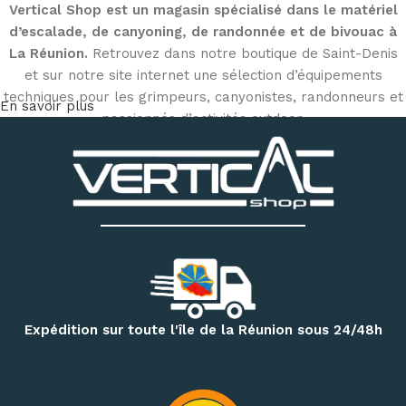
Vertical Shop est un magasin spécialisé dans le matériel
d’escalade, de canyoning, de randonnée et de bivouac à
La Réunion.
Retrouvez dans notre boutique de Saint-Denis
et sur notre site internet une sélection d’équipements
techniques pour les grimpeurs, canyonistes, randonneurs et
En savoir plus
passionnés d’activités outdoor.
Découvrez notre matériel d’escalade et de canyoning
:
chaussons d’escalade, baudriers, cordes, mousquetons,
descendeurs, systèmes d’assurage, casques, sacs
techniques et accessoires
. Notre magasin dispose
également d’un espace permettant d’essayer différents
modèles de chaussons selon votre pratique et la forme de
votre pied.
Pour vos randonnées à Mafate, Cilaos, Salazie, au volcan ou
Expédition sur toute l'île de la Réunion sous 24/48h
sur le GR R2, retrouvez une sélection de
sacs à dos,
vêtements techniques, bâtons de randonnée, accessoires
d’hydratation et produits de nutrition outdoor
.