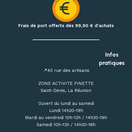
Préparez également vos treks et nuits en pleine nature
avec notre matériel de bivouac :
réchauds, cartouches de
gaz à visser, popotes, couverts, hamacs, moustiquaires,
Frais de port offerts dès 99,90
€ d'achats
repas déshydratés et repas lyophilisés
.
Profitez de conseils personnalisés dans notre
magasin
outdoor à Saint-Denis
, ou commandez en ligne avec une
Infos
livraison de votre matériel d’escalade, de canyoning, de
pratiques
randonnée et de bivouac partout à La Réunion.
📍40 rue des artisans
ZONE ACTIVITE FINETTE
Saint-Denis, La Réunion
Ouvert du lundi au samedi
Lundi 14h30-19h
Mardi au vendredi 10h-13h / 14h30-19h
Samedi 10h-13h / 14h30-18h