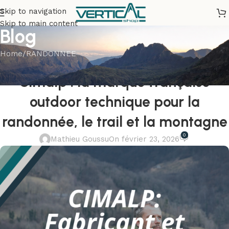
Skip to navigation
Skip to main content
Blog
Home
RANDONNEE
RANDONNEE
,
TRAIL
Cimalp : la marque française
outdoor technique pour la
randonnée, le trail et la montagne
0
Mathieu Goussu
On février 23, 2026