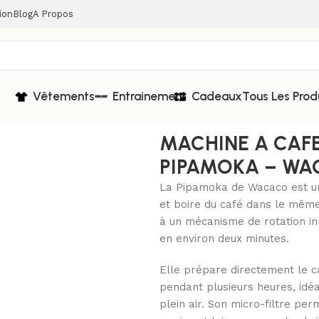
ion
Blog
A Propos
Vêtements
Entrainement
Cadeaux
Tous Les Prod
HINE A CAFE NOMADE – PIPAMOKA – WACACO
MACHINE A CAF
PIPAMOKA – W
La Pipamoka de Wacaco est un
et boire du café dans le même
à un mécanisme de rotation in
en environ deux minutes.
Elle prépare directement le c
pendant plusieurs heures, idéa
plein air. Son micro-filtre perm