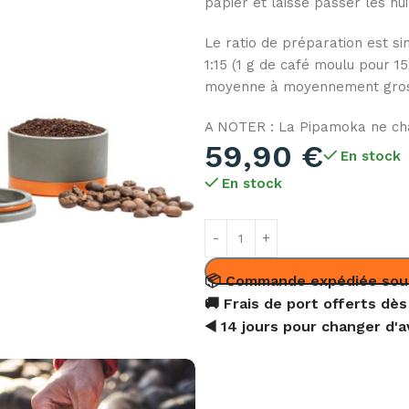
papier et laisse passer les hu
Le ratio de préparation est s
1:15 (1 g de café moulu pour 
moyenne à moyennement gross
A NOTER : La Pipamoka ne cha
59,90
€
En stock
En stock
📦 Commande expédiée sou
🚚 Frais de port offerts dès
◀️ 14 jours pour changer d'a