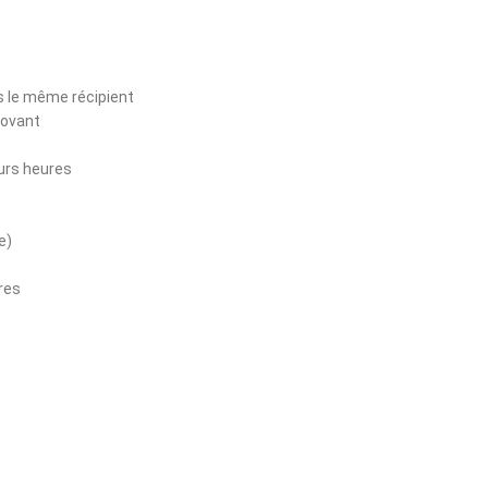
ns le même récipient
novant
urs heures
e)
ures