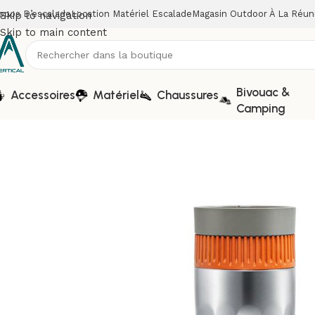
opos D’escalade
Location Matériel Escalade
Magasin Outdoor À La Réun
Skip to navigation
Skip to main content
Bivouac &
Accessoires
Matériel
Chaussures
Camping
Accueil
Bivouac & Camping
Machines à café Nomades
MAC