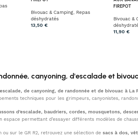
pas
FIREPOT
Bivouac & Camping
,
Repas
déshydratés
Bivouac &
13,50
€
déshydrat
11,90
€
ndonnée, canyoning, d'escalade et bivou
d’escalade, de canyoning, de randonnée et de bivouac à La 
uipements techniques pour les grimpeurs, canyonistes, randonn
ssons d’escalade, baudriers, cordes, mousquetons, descen
n espace permettant d’essayer différents modèles de chausso
n ou sur le GR R2, retrouvez une sélection de
sacs à dos, vê