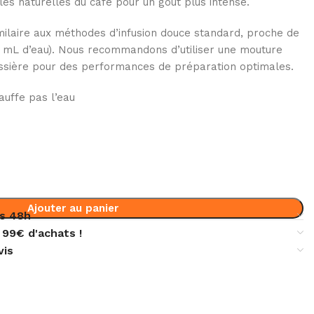
iles naturelles du café pour un goût plus intense.
imilaire aux méthodes d’infusion douce standard, proche de
15 mL d’eau). Nous recommandons d’utiliser une mouture
ière pour des performances de préparation optimales.
uffe pas l’eau
Ajouter au panier
s 48h
 99€ d'achats !
vis