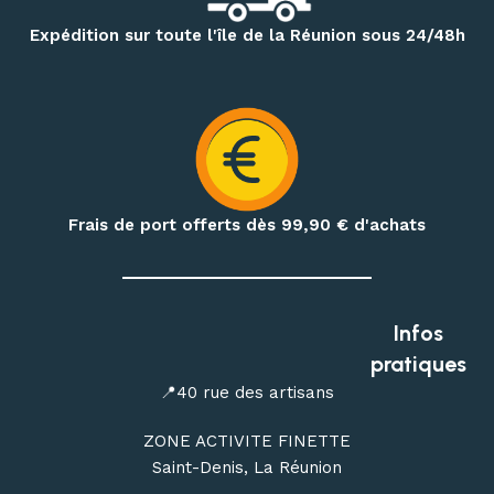
Pour vos randonnées à Mafate, Cilaos, Salazie, au volcan ou
Expédition sur toute l'île de la Réunion sous 24/48h
sur le GR R2, retrouvez une sélection de
sacs à dos,
vêtements techniques, bâtons de randonnée, accessoires
d’hydratation et produits de nutrition outdoor
.
Préparez également vos treks et nuits en pleine nature
avec notre matériel de bivouac :
réchauds, cartouches de
gaz à visser, popotes, couverts, hamacs, moustiquaires,
Frais de port offerts dès 99,90
€ d'achats
repas déshydratés et repas lyophilisés
.
Profitez de conseils personnalisés dans notre
magasin
outdoor à Saint-Denis
, ou commandez en ligne avec une
Infos
livraison de votre matériel d’escalade, de canyoning, de
pratiques
randonnée et de bivouac partout à La Réunion.
📍40 rue des artisans
ZONE ACTIVITE FINETTE
Saint-Denis, La Réunion