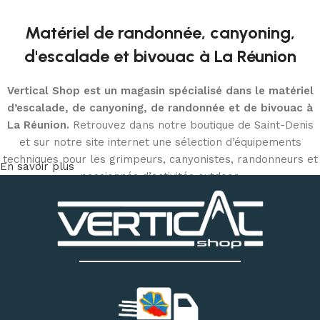
Matériel de randonnée, canyoning,
d'escalade et bivouac à La Réunion
Vertical Shop est un magasin spécialisé dans le matériel
d’escalade, de canyoning, de randonnée et de bivouac à
La Réunion.
Retrouvez dans notre boutique de Saint-Denis
et sur notre site internet une sélection d’équipements
techniques pour les grimpeurs, canyonistes, randonneurs et
En savoir plus
passionnés d’activités outdoor.
Découvrez notre matériel d’escalade et de canyoning
:
chaussons d’escalade, baudriers, cordes, mousquetons,
descendeurs, systèmes d’assurage, casques, sacs
techniques et accessoires
. Notre magasin dispose
également d’un espace permettant d’essayer différents
modèles de chaussons selon votre pratique et la forme de
votre pied.