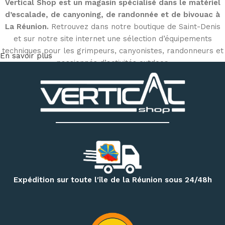
Vertical Shop est un magasin spécialisé dans le matériel
d’escalade, de canyoning, de randonnée et de bivouac à
La Réunion.
Retrouvez dans notre boutique de Saint-Denis
et sur notre site internet une sélection d’équipements
techniques pour les grimpeurs, canyonistes, randonneurs et
En savoir plus
passionnés d’activités outdoor.
Découvrez notre matériel d’escalade et de canyoning
:
chaussons d’escalade, baudriers, cordes, mousquetons,
descendeurs, systèmes d’assurage, casques, sacs
techniques et accessoires
. Notre magasin dispose
également d’un espace permettant d’essayer différents
modèles de chaussons selon votre pratique et la forme de
votre pied.
Pour vos randonnées à Mafate, Cilaos, Salazie, au volcan ou
Expédition sur toute l'île de la Réunion sous 24/48h
sur le GR R2, retrouvez une sélection de
sacs à dos,
vêtements techniques, bâtons de randonnée, accessoires
d’hydratation et produits de nutrition outdoor
.