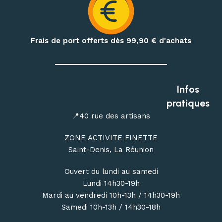
Préparez également vos treks et nuits en pleine nature
avec notre matériel de bivouac :
réchauds, cartouches de
gaz à visser, popotes, couverts, hamacs, moustiquaires,
Frais de port offerts dès 99,90
€ d'achats
repas déshydratés et repas lyophilisés
.
Profitez de conseils personnalisés dans notre
magasin
outdoor à Saint-Denis
, ou commandez en ligne avec une
Infos
livraison de votre matériel d’escalade, de canyoning, de
pratiques
randonnée et de bivouac partout à La Réunion.
📍40 rue des artisans
ZONE ACTIVITE FINETTE
Saint-Denis, La Réunion
Ouvert du lundi au samedi
Lundi 14h30-19h
Mardi au vendredi 10h-13h / 14h30-19h
Samedi 10h-13h / 14h30-18h