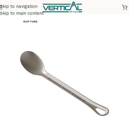
Skip to navigation
Accueil
Bivouac & Camping
Accessoires de cuisine bivouac
Skip to main content
RUPTURE