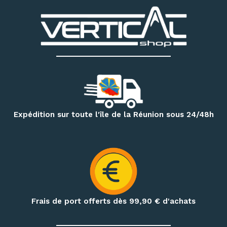
Découvrez notre matériel d’escalade et de canyoning
:
chaussons d’escalade, baudriers, cordes, mousquetons,
descendeurs, systèmes d’assurage, casques, sacs
techniques et accessoires
. Notre magasin dispose
également d’un espace permettant d’essayer différents
modèles de chaussons selon votre pratique et la forme de
votre pied.
Pour vos randonnées à Mafate, Cilaos, Salazie, au volcan ou
Expédition sur toute l'île de la Réunion sous 24/48h
sur le GR R2, retrouvez une sélection de
sacs à dos,
vêtements techniques, bâtons de randonnée, accessoires
d’hydratation et produits de nutrition outdoor
.
Préparez également vos treks et nuits en pleine nature
avec notre matériel de bivouac :
réchauds, cartouches de
gaz à visser, popotes, couverts, hamacs, moustiquaires,
Frais de port offerts dès 99,90
€ d'achats
repas déshydratés et repas lyophilisés
.