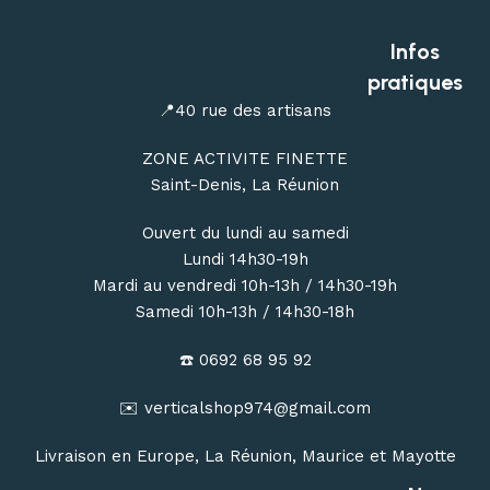
Profitez de conseils personnalisés dans notre
magasin
outdoor à Saint-Denis
, ou commandez en ligne avec une
Infos
livraison de votre matériel d’escalade, de canyoning, de
pratiques
randonnée et de bivouac partout à La Réunion.
📍40 rue des artisans
ZONE ACTIVITE FINETTE
Saint-Denis, La Réunion
Ouvert du lundi au samedi
Lundi 14h30-19h
Mardi au vendredi 10h-13h / 14h30-19h
Samedi 10h-13h / 14h30-18h
☎️ 0692 68 95 92
✉️ verticalshop974@gmail.com
Livraison en Europe, La Réunion, Maurice et Mayotte