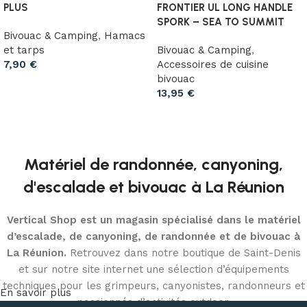
PLUS
FRONTIER UL LONG HANDLE
SPORK – SEA TO SUMMIT
Bivouac & Camping
,
Hamacs
et tarps
Bivouac & Camping
,
7,90
€
Accessoires de cuisine
bivouac
Ajouter au panier
13,95
€
Ajouter au panier
Matériel de randonnée, canyoning,
d'escalade et bivouac à La Réunion
Vertical Shop est un magasin spécialisé dans le matériel
d’escalade, de canyoning, de randonnée et de bivouac à
La Réunion.
Retrouvez dans notre boutique de Saint-Denis
et sur notre site internet une sélection d’équipements
techniques pour les grimpeurs, canyonistes, randonneurs et
En savoir plus
passionnés d’activités outdoor.